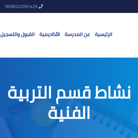
0096522097429
الرئيسية
عن المدرسة
الأكاديمية
القبول والتسجيل
نشاط قسم التربية
الفنية