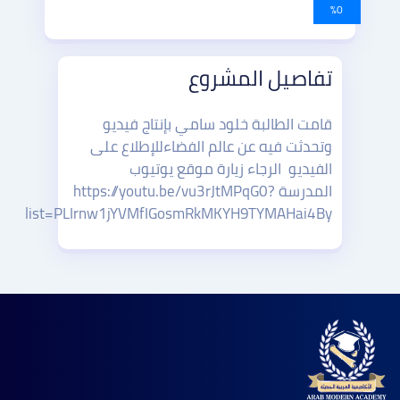
0%
تفاصيل المشروع
قامت الطالبة خلود سامي بإنتاج فيديو
وتحدثت فيه عن عالم الفضاءللإطلاع على
الفيديو الرجاء زيارة موقع يوتيوب
المدرسة https://youtu.be/vu3rJtMPqG0?
list=PLIrnw1jYVMfIGosmRkMKYH9TYMAHai4By